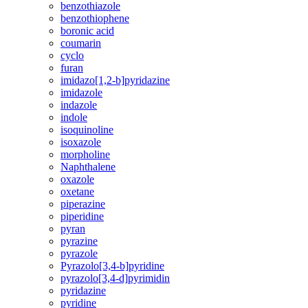
benzothiazole
benzothiophene
boronic acid
coumarin
cyclo
furan
imidazo[1,2-b]pyridazine
imidazole
indazole
indole
isoquinoline
isoxazole
morpholine
Naphthalene
oxazole
oxetane
piperazine
piperidine
pyran
pyrazine
pyrazole
Pyrazolo[3,4-b]pyridine
pyrazolo[3,4-d]pyrimidin
pyridazine
pyridine